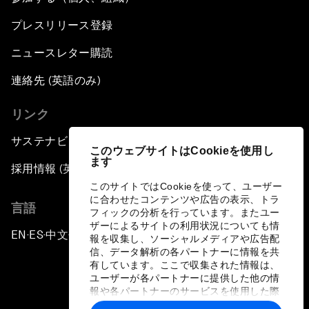
プレスリリース登録
ニュースレター購読
連絡先 (英語のみ)
リンク
サステナビリティへの取り組み
このウェブサイトはCookieを使用し
ます
採用情報 (英語のみ)
このサイトではCookieを使って、ユーザー
に合わせたコンテンツや広告の表示、トラ
言語
フィックの分析を行っています。またユー
ザーによるサイトの利用状況についても情
EN
ES
中文
日本語
▪
▪
▪
報を収集し、ソーシャルメディアや広告配
信、データ解析の各パートナーに情報を共
有しています。ここで収集された情報は、
ユーザーが各パートナーに提供した他の情
報や各パートナーのサービスを使用した際
に収集された情報と組み合わされ、各パー