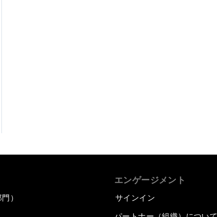
エンゲージメント
部門）
サインイン
パートナー（組織）につい