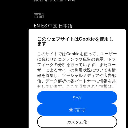
言語
EN
ES
中文
日本語
▪
▪
▪
このウェブサイトはCookieを使用し
ます
このサイトではCookieを使って、ユーザー
に合わせたコンテンツや広告の表示、トラ
フィックの分析を行っています。またユー
ザーによるサイトの利用状況についても情
報を収集し、ソーシャルメディアや広告配
信、データ解析の各パートナーに情報を共
有しています。ここで収集された情報は、
ユーザーが各パートナーに提供した他の情
報や各パートナーのサービスを使用した際
拒否
に収集された情報と組み合わされ、各パー
トナーによって使用されることがありま
全て許可
す。
カスタム化