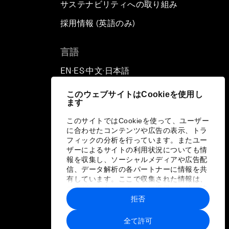
サステナビリティへの取り組み
採用情報 (英語のみ)
て
言語
EN
ES
中文
日本語
▪
▪
▪
このウェブサイトはCookieを使用し
ます
このサイトではCookieを使って、ユーザー
に合わせたコンテンツや広告の表示、トラ
フィックの分析を行っています。またユー
ザーによるサイトの利用状況についても情
報を収集し、ソーシャルメディアや広告配
信、データ解析の各パートナーに情報を共
有しています。ここで収集された情報は、
ユーザーが各パートナーに提供した他の情
報や各パートナーのサービスを使用した際
拒否
に収集された情報と組み合わされ、各パー
トナーによって使用されることがありま
全て許可
す。