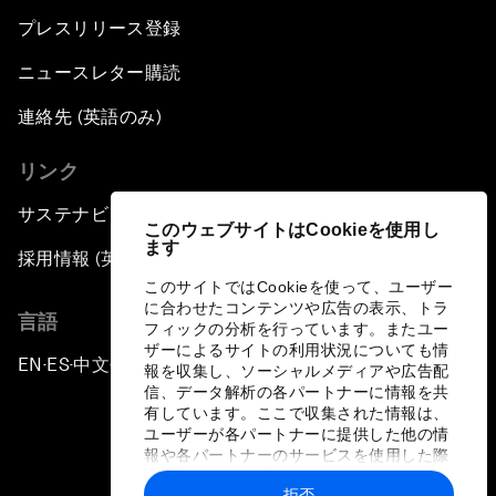
プレスリリース登録
ニュースレター購読
連絡先 (英語のみ)
リンク
サステナビリティへの取り組み
このウェブサイトはCookieを使用し
ます
採用情報 (英語のみ)
このサイトではCookieを使って、ユーザー
に合わせたコンテンツや広告の表示、トラ
言語
フィックの分析を行っています。またユー
ザーによるサイトの利用状況についても情
EN
ES
中文
日本語
▪
▪
▪
報を収集し、ソーシャルメディアや広告配
信、データ解析の各パートナーに情報を共
有しています。ここで収集された情報は、
ユーザーが各パートナーに提供した他の情
報や各パートナーのサービスを使用した際
に収集された情報と組み合わされ、各パー
拒否