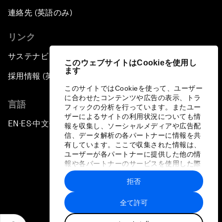
連絡先 (英語のみ)
リンク
サステナビリティへの取り組み
このウェブサイトはCookieを使用し
ます
採用情報 (英語のみ)
このサイトではCookieを使って、ユーザー
に合わせたコンテンツや広告の表示、トラ
言語
フィックの分析を行っています。またユー
ザーによるサイトの利用状況についても情
EN
ES
中文
日本語
▪
▪
▪
報を収集し、ソーシャルメディアや広告配
信、データ解析の各パートナーに情報を共
有しています。ここで収集された情報は、
ユーザーが各パートナーに提供した他の情
報や各パートナーのサービスを使用した際
に収集された情報と組み合わされ、各パー
拒否
トナーによって使用されることがありま
プライバシーポリシーと利用規約
す。
全て許可
サイトマップ