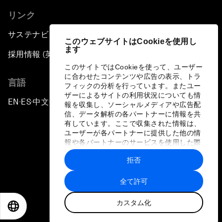
リンク
サステナビリティへの取り組み
このウェブサイトはCookieを使用し
ます
採用情報 (英語のみ)
このサイトではCookieを使って、ユーザー
に合わせたコンテンツや広告の表示、トラ
言語
フィックの分析を行っています。またユー
ザーによるサイトの利用状況についても情
EN
ES
中文
日本語
▪
▪
▪
報を収集し、ソーシャルメディアや広告配
信、データ解析の各パートナーに情報を共
有しています。ここで収集された情報は、
ユーザーが各パートナーに提供した他の情
報や各パートナーのサービスを使用した際
に収集された情報と組み合わされ、各パー
拒否
トナーによって使用されることがありま
プライバシーポリシーと利用規約
す。
全て許可
サイトマップ
カスタム化
©
2026
世界経済フォーラム
EN
ES
中文
日本語