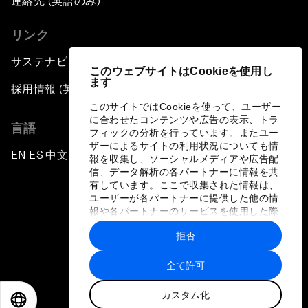
連絡先 (英語のみ)
リンク
サステナビリティへの取り組み
このウェブサイトはCookieを使用し
ます
採用情報 (英語のみ)
このサイトではCookieを使って、ユーザー
に合わせたコンテンツや広告の表示、トラ
言語
フィックの分析を行っています。またユー
ザーによるサイトの利用状況についても情
EN
ES
中文
日本語
▪
▪
▪
報を収集し、ソーシャルメディアや広告配
信、データ解析の各パートナーに情報を共
有しています。ここで収集された情報は、
ユーザーが各パートナーに提供した他の情
報や各パートナーのサービスを使用した際
に収集された情報と組み合わされ、各パー
拒否
トナーによって使用されることがありま
プライバシーポリシーと利用規約
す。
全て許可
サイトマップ
カスタム化
©
2026
世界経済フォーラム
EN
ES
中文
日本語