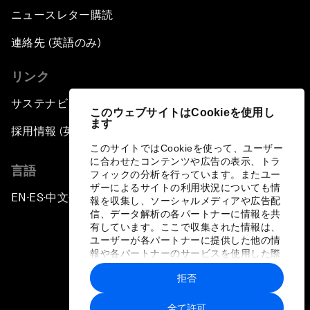
ニュースレター購読
連絡先 (英語のみ)
リンク
サステナビリティへの取り組み
このウェブサイトはCookieを使用し
ます
採用情報 (英語のみ)
このサイトではCookieを使って、ユーザー
に合わせたコンテンツや広告の表示、トラ
言語
フィックの分析を行っています。またユー
ザーによるサイトの利用状況についても情
EN
ES
中文
日本語
▪
▪
▪
報を収集し、ソーシャルメディアや広告配
信、データ解析の各パートナーに情報を共
有しています。ここで収集された情報は、
ユーザーが各パートナーに提供した他の情
報や各パートナーのサービスを使用した際
に収集された情報と組み合わされ、各パー
拒否
トナーによって使用されることがありま
プライバシーポリシーと利用規約
す。
全て許可