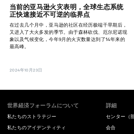
当前的亚马逊火灾表明，全球生态系统
正快速接近不可逆的临界点
在过去几个月中，亚马逊的社区在经历极端干旱期后，
又进入了大火多发的季节。由于森林砍伐、厄尔尼诺现
象以及气候变化，今年9月的火灾数量达到了14年来的
最高峰。
2024年10月23日
世界経済フォーラムについて
詳細
私たちのストラテジー
センター（
私たちのアイデンティティ
会合