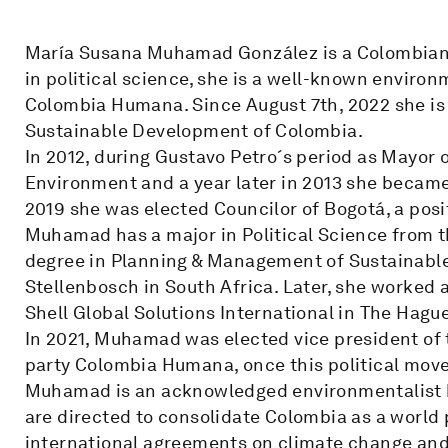
María Susana Muhamad González is a Colombian po
in political science, she is a well-known environ
Colombia Humana. Since August 7th, 2022 she is
Sustainable Development of Colombia.
In 2012, during Gustavo Petro´s period as Mayor
Environment and a year later in 2013 she became 
2019 she was elected Councilor of Bogotá, a positi
Muhamad has a major in Political Science from t
degree in Planning & Management of Sustainable
Stellenbosch in South Africa. Later, she worked
Shell Global Solutions International in The Hagu
In 2021, Muhamad was elected vice president of t
party Colombia Humana, once this political movem
Muhamad is an acknowledged environmentalist b
are directed to consolidate Colombia as a world 
international agreements on climate change and l