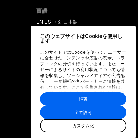
言語
EN
ES
中文
日本語
▪
▪
▪
このウェブサイトはCookieを使用し
ます
このサイトではCookieを使って、ユーザー
に合わせたコンテンツや広告の表示、トラ
フィックの分析を行っています。またユー
ザーによるサイトの利用状況についても情
報を収集し、ソーシャルメディアや広告配
信、データ解析の各パートナーに情報を共
有しています。ここで収集された情報は、
ユーザーが各パートナーに提供した他の情
報や各パートナーのサービスを使用した際
拒否
に収集された情報と組み合わされ、各パー
トナーによって使用されることがありま
全て許可
す。
カスタム化