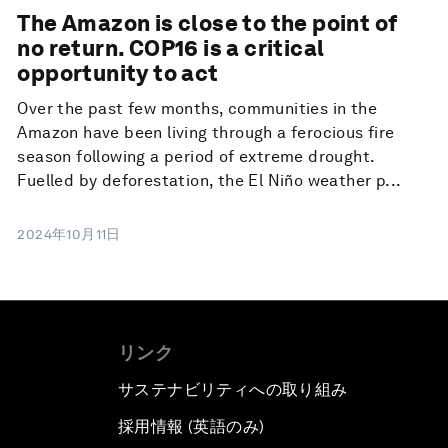
The Amazon is close to the point of
no return. COP16 is a critical
opportunity to act
Over the past few months, communities in the
Amazon have been living through a ferocious fire
season following a period of extreme drought.
Fuelled by deforestation, the El Niño weather p...
2024年10月11日
リンク
サステナビリティへの取り組み
採用情報 (英語のみ)
て