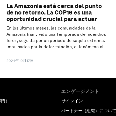
La Amazonía está cerca del punto
de no retorno. La COP16 es una
oportunidad crucial para actuar
En los últimos meses, las comunidades de la
Amazonía han vivido una temporada de incendios
feroz, seguida por un período de sequía extrema.
Impulsados por la deforestación, el fenómeno cl...
2024年10月17日
エンゲージメント
部門）
サインイン
パートナー（組織）につい