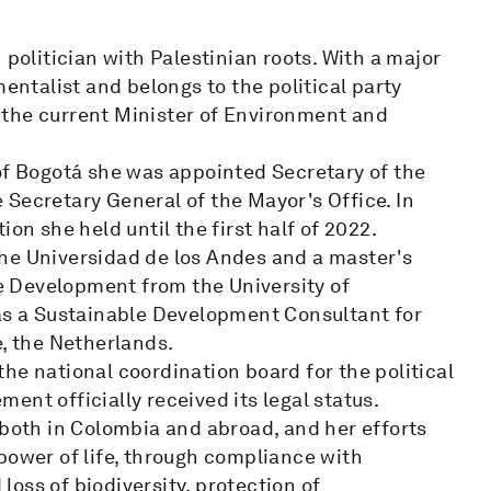
litician with Palestinian roots. With a major
mentalist and belongs to the political party
 the current Minister of Environment and
 of Bogotá she was appointed Secretary of the
Secretary General of the Mayor's Office. In
on she held until the first half of 2022.
he Universidad de los Andes and a master's
 Development from the University of
 as a Sustainable Development Consultant for
e, the Netherlands.
he national coordination board for the political
ent officially received its legal status.
oth in Colombia and abroad, and her efforts
power of life, through compliance with
oss of biodiversity, protection of