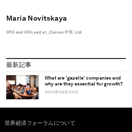
Maria Novitskaya
CFO and HR Lead at , Zeeves PTE. Ltd
最新記事
What are 'gazelle' companies and
why are they essential for growth?
2023年09月04日
世界経済フォーラムについて