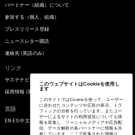
パートナー（組織）について
参加する（個人、組織）
プレスリリース登録
ニュースレター購読
連絡先 (英語のみ)
リンク
サステナビリティへの取り組み
このウェブサイトはCookieを使用し
ます
採用情報 (英語のみ)
このサイトではCookieを使って、ユーザー
に合わせたコンテンツや広告の表示、トラ
言語
フィックの分析を行っています。またユー
ザーによるサイトの利用状況についても情
EN
ES
中文
日本語
▪
▪
▪
報を収集し、ソーシャルメディアや広告配
信、データ解析の各パートナーに情報を共
有しています。ここで収集された情報は、