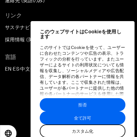
連絡先 (英語のみ)
リンク
サステナビリティへの取り組み
このウェブサイトはCookieを使用し
ます
採用情報 (英語のみ)
このサイトではCookieを使って、ユーザー
に合わせたコンテンツや広告の表示、トラ
言語
フィックの分析を行っています。またユー
ザーによるサイトの利用状況についても情
EN
ES
中文
日本語
▪
▪
▪
報を収集し、ソーシャルメディアや広告配
信、データ解析の各パートナーに情報を共
有しています。ここで収集された情報は、
ユーザーが各パートナーに提供した他の情
報や各パートナーのサービスを使用した際
に収集された情報と組み合わされ、各パー
拒否
トナーによって使用されることがありま
プライバシーポリシーと利用規約
す。
全て許可
サイトマップ
カスタム化
©
2026
世界経済フォーラム
EN
ES
中文
日本語