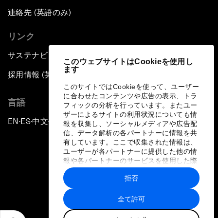
連絡先 (英語のみ)
リンク
サステナビリティへの取り組み
このウェブサイトはCookieを使用し
ます
採用情報 (英語のみ)
このサイトではCookieを使って、ユーザー
に合わせたコンテンツや広告の表示、トラ
言語
フィックの分析を行っています。またユー
ザーによるサイトの利用状況についても情
EN
ES
中文
日本語
▪
▪
▪
報を収集し、ソーシャルメディアや広告配
信、データ解析の各パートナーに情報を共
有しています。ここで収集された情報は、
ユーザーが各パートナーに提供した他の情
報や各パートナーのサービスを使用した際
に収集された情報と組み合わされ、各パー
拒否
トナーによって使用されることがありま
プライバシーポリシーと利用規約
す。
全て許可
サイトマップ