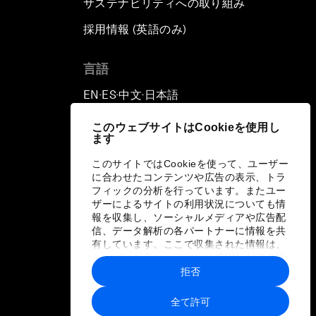
サステナビリティへの取り組み
採用情報 (英語のみ)
て
言語
EN
ES
中文
日本語
▪
▪
▪
このウェブサイトはCookieを使用し
ます
このサイトではCookieを使って、ユーザー
に合わせたコンテンツや広告の表示、トラ
フィックの分析を行っています。またユー
ザーによるサイトの利用状況についても情
報を収集し、ソーシャルメディアや広告配
信、データ解析の各パートナーに情報を共
有しています。ここで収集された情報は、
ユーザーが各パートナーに提供した他の情
報や各パートナーのサービスを使用した際
拒否
に収集された情報と組み合わされ、各パー
トナーによって使用されることがありま
全て許可
す。