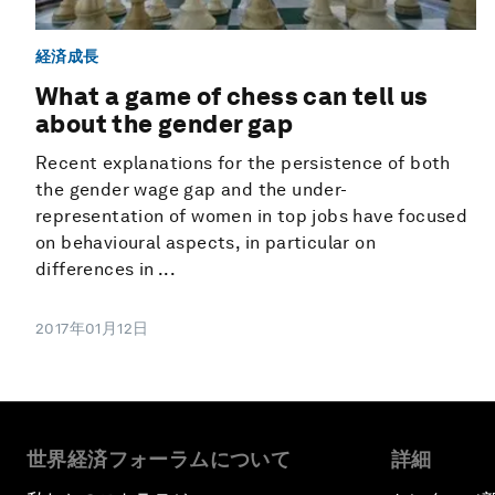
経済成長
What a game of chess can tell us
about the gender gap
Recent explanations for the persistence of both
the gender wage gap and the under-
representation of women in top jobs have focused
on behavioural aspects, in particular on
differences in ...
2017年01月12日
世界経済フォーラムについて
詳細