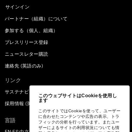
サインイン
パートナー（組織）について
参加する（個人、組織）
プレスリリース登録
ニュースレター購読
連絡先 (英語のみ)
リンク
サステナビリティへの取り組み
このウェブサイトはCookieを使用し
ます
採用情報 (英語のみ)
このサイトではCookieを使って、ユーザー
に合わせたコンテンツや広告の表示、トラ
言語
フィックの分析を行っています。またユー
ザーによるサイトの利用状況についても情
EN
ES
中文
日本語
▪
▪
▪