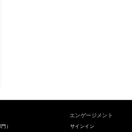
エンゲージメント
部門）
サインイン