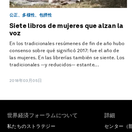
公正、多様性、包摂性
Siete libros de mujeres que alzan la
voz
En los tradicionales resúmenes de fin de año hubo
consenso sobre qué significó 2017: fue el año de
las mujeres. En las librerías también se siente. Los
tradicionales —y reducidos— estante...
2018年03月05日
世界経済フォーラムについて
詳細
私たちのストラテジー
センター（