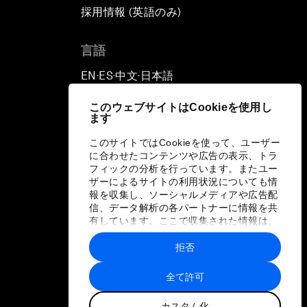
採用情報 (英語のみ)
て
言語
EN
ES
中文
日本語
▪
▪
▪
このウェブサイトはCookieを使用し
ます
このサイトではCookieを使って、ユーザー
に合わせたコンテンツや広告の表示、トラ
フィックの分析を行っています。またユー
ザーによるサイトの利用状況についても情
報を収集し、ソーシャルメディアや広告配
信、データ解析の各パートナーに情報を共
有しています。ここで収集された情報は、
ユーザーが各パートナーに提供した他の情
報や各パートナーのサービスを使用した際
拒否
に収集された情報と組み合わされ、各パー
トナーによって使用されることがありま
全て許可
す。
カスタム化