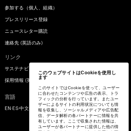
参加する（個人、組織）
プレスリリース登録
ニュースレター購読
連絡先 (英語のみ)
リンク
サステナビリティへの取り組み
このウェブサイトはCookieを使用し
ます
採用情報 (英語のみ)
このサイトではCookieを使って、ユーザー
に合わせたコンテンツや広告の表示、トラ
言語
フィックの分析を行っています。またユー
ザーによるサイトの利用状況についても情
EN
ES
中文
日本語
▪
▪
▪
報を収集し、ソーシャルメディアや広告配
信、データ解析の各パートナーに情報を共
有しています。ここで収集された情報は、
ユーザーが各パートナーに提供した他の情