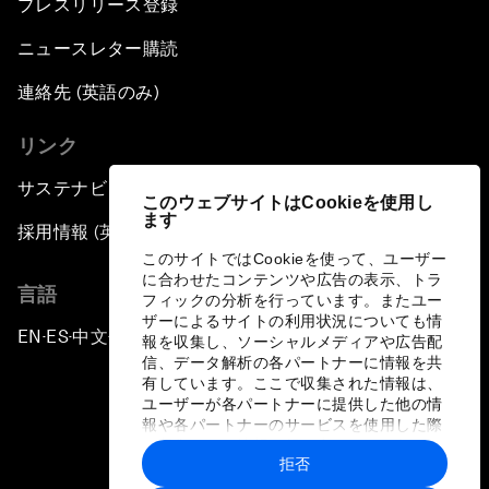
プレスリリース登録
ニュースレター購読
連絡先 (英語のみ)
リンク
サステナビリティへの取り組み
このウェブサイトはCookieを使用し
ます
採用情報 (英語のみ)
このサイトではCookieを使って、ユーザー
に合わせたコンテンツや広告の表示、トラ
言語
フィックの分析を行っています。またユー
ザーによるサイトの利用状況についても情
EN
ES
中文
日本語
▪
▪
▪
報を収集し、ソーシャルメディアや広告配
信、データ解析の各パートナーに情報を共
有しています。ここで収集された情報は、
ユーザーが各パートナーに提供した他の情
報や各パートナーのサービスを使用した際
に収集された情報と組み合わされ、各パー
拒否
トナーによって使用されることがありま
プライバシーポリシーと利用規約
す。