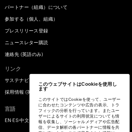
パートナー（組織）について
参加する（個人、組織）
プレスリリース登録
ニュースレター購読
連絡先 (英語のみ)
リンク
サステナビリティへの取り組み
このウェブサイトはCookieを使用し
ます
採用情報 (英語のみ)
このサイトではCookieを使って、ユーザー
に合わせたコンテンツや広告の表示、トラ
言語
フィックの分析を行っています。またユー
ザーによるサイトの利用状況についても情
EN
ES
中文
日本語
▪
▪
▪
報を収集し、ソーシャルメディアや広告配
信、データ解析の各パートナーに情報を共