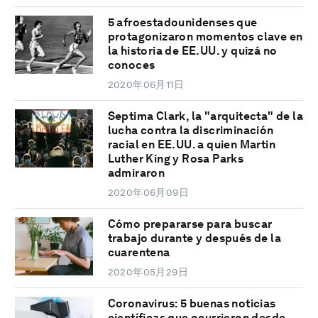
5 afroestadounidenses que
protagonizaron momentos clave en
la historia de EE.UU. y quizá no
conoces
2020年06月11日
Septima Clark, la "arquitecta" de la
lucha contra la discriminación
racial en EE.UU. a quien Martin
Luther King y Rosa Parks
admiraron
2020年06月09日
Cómo prepararse para buscar
trabajo durante y después de la
cuarentena
2020年05月29日
Coronavirus: 5 buenas noticias
científicas que ocurrieron desde