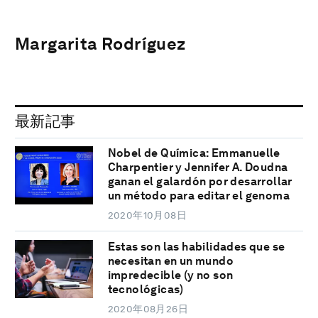
Margarita Rodríguez
最新記事
Nobel de Química: Emmanuelle
Charpentier y Jennifer A. Doudna
ganan el galardón por desarrollar
un método para editar el genoma
2020年10月08日
Estas son las habilidades que se
necesitan en un mundo
impredecible (y no son
tecnológicas)
2020年08月26日