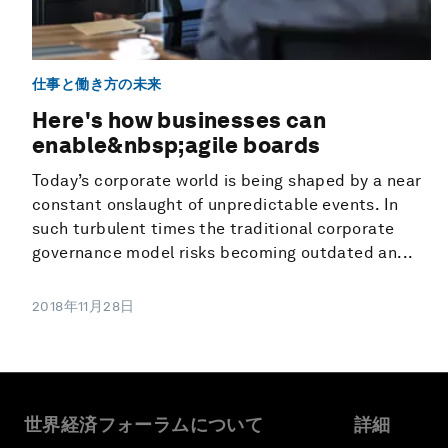
仕事と働き方の未来
Here's how businesses can
enable&nbsp;agile boards
Today’s corporate world is being shaped by a near
constant onslaught of unpredictable events. In
such turbulent times the traditional corporate
governance model risks becoming outdated an...
2018年11月28日
世界経済フォーラムについて
詳細