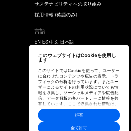
サステナビリティへの取り組み
採用情報 (英語のみ)
て
言語
EN
ES
中文
日本語
▪
▪
▪
このウェブサイトはCookieを使用し
ます
このサイトではCookieを使って、ユーザー
に合わせたコンテンツや広告の表示、トラ
フィックの分析を行っています。またユー
ザーによるサイトの利用状況についても情
報を収集し、ソーシャルメディアや広告配
信、データ解析の各パートナーに情報を共
有しています。ここで収集された情報は、
ユーザーが各パートナーに提供した他の情
報や各パートナーのサービスを使用した際
拒否
に収集された情報と組み合わされ、各パー
トナーによって使用されることがありま
全て許可