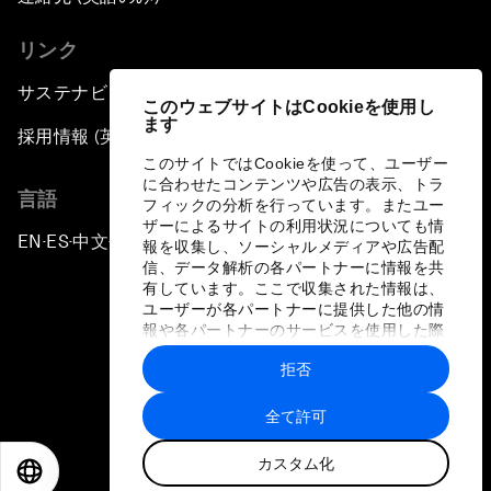
リンク
サステナビリティへの取り組み
このウェブサイトはCookieを使用し
ます
採用情報 (英語のみ)
このサイトではCookieを使って、ユーザー
に合わせたコンテンツや広告の表示、トラ
言語
フィックの分析を行っています。またユー
ザーによるサイトの利用状況についても情
EN
ES
中文
日本語
▪
▪
▪
報を収集し、ソーシャルメディアや広告配
信、データ解析の各パートナーに情報を共
有しています。ここで収集された情報は、
ユーザーが各パートナーに提供した他の情
報や各パートナーのサービスを使用した際
に収集された情報と組み合わされ、各パー
拒否
トナーによって使用されることがありま
プライバシーポリシーと利用規約
す。
全て許可
サイトマップ
カスタム化
©
2026
世界経済フォーラム
EN
ES
中文
日本語