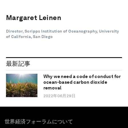
Margaret Leinen
Director, Scripps Institution of Oceanography, University
of California, San Diego
最新記事
Why we need a code of conduct for
ocean-based carbon dioxide
removal
2022年06月29日
世界経済フォーラムについて