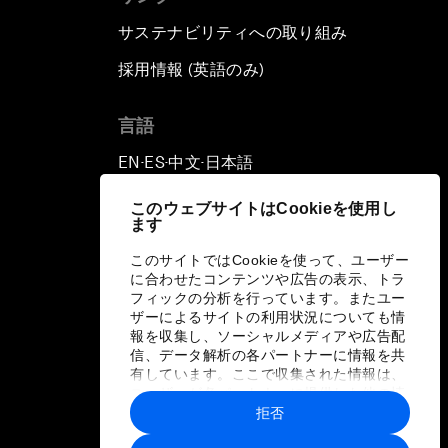
サステナビリティへの取り組み
採用情報 (英語のみ)
て
言語
EN
ES
中文
日本語
▪
▪
▪
このウェブサイトはCookieを使用し
ます
このサイトではCookieを使って、ユーザー
に合わせたコンテンツや広告の表示、トラ
フィックの分析を行っています。またユー
ザーによるサイトの利用状況についても情
報を収集し、ソーシャルメディアや広告配
信、データ解析の各パートナーに情報を共
有しています。ここで収集された情報は、
ユーザーが各パートナーに提供した他の情
報や各パートナーのサービスを使用した際
拒否
に収集された情報と組み合わされ、各パー