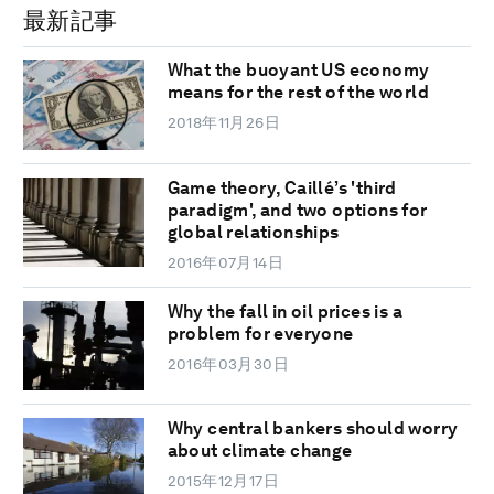
最新記事
What the buoyant US economy
means for the rest of the world
2018年11月26日
Game theory, Caillé’s 'third
paradigm', and two options for
global relationships
2016年07月14日
Why the fall in oil prices is a
problem for everyone
2016年03月30日
Why central bankers should worry
about climate change
2015年12月17日