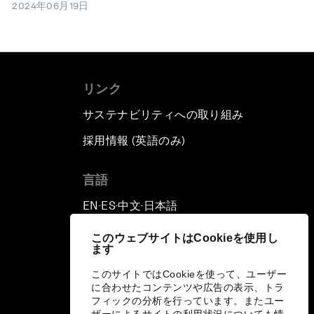
2024年06月19日
リンク
サステナビリティへの取り組み
採用情報 (英語のみ)
て
言語
EN
ES
中文
日本語
▪
▪
▪
このウェブサイトはCookieを使用し
ます
このサイトではCookieを使って、ユーザー
に合わせたコンテンツや広告の表示、トラ
フィックの分析を行っています。またユー