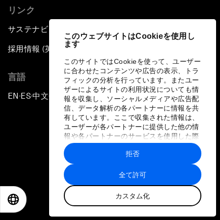
リンク
サステナビリティへの取り組み
このウェブサイトはCookieを使用し
ます
採用情報 (英語のみ)
このサイトではCookieを使って、ユーザー
に合わせたコンテンツや広告の表示、トラ
言語
フィックの分析を行っています。またユー
ザーによるサイトの利用状況についても情
EN
ES
中文
日本語
▪
▪
▪
報を収集し、ソーシャルメディアや広告配
信、データ解析の各パートナーに情報を共
有しています。ここで収集された情報は、
ユーザーが各パートナーに提供した他の情
報や各パートナーのサービスを使用した際
に収集された情報と組み合わされ、各パー
拒否
トナーによって使用されることがありま
プライバシーポリシーと利用規約
す。
全て許可
サイトマップ
カスタム化
©
2026
世界経済フォーラム
EN
ES
中文
日本語