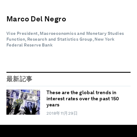
Marco Del Negro
Vice President, Macroeconomics and Monetary Studies
Function, Research and Statistics Group, New York
Federal Reserve Bank
最新記事
These are the global trends in
interest rates over the past 150
years
2018年11月29日