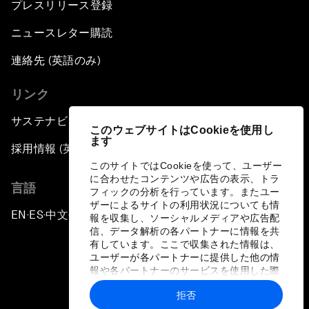
プレスリリース登録
ニュースレター購読
連絡先 (英語のみ)
リンク
サステナビリティへの取り組み
このウェブサイトはCookieを使用し
ます
採用情報 (英語のみ)
このサイトではCookieを使って、ユーザー
に合わせたコンテンツや広告の表示、トラ
言語
フィックの分析を行っています。またユー
ザーによるサイトの利用状況についても情
EN
ES
中文
日本語
▪
▪
▪
報を収集し、ソーシャルメディアや広告配
信、データ解析の各パートナーに情報を共
有しています。ここで収集された情報は、
ユーザーが各パートナーに提供した他の情
報や各パートナーのサービスを使用した際
に収集された情報と組み合わされ、各パー
拒否
トナーによって使用されることがありま
プライバシーポリシーと利用規約