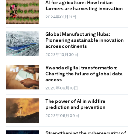
AI for agriculture: How Indian
farmers are harvesting innovation
2024年01月11日
Global Manufacturing Hubs:
Pioneering sustainable innovation
across continents
2023年10月30日
Rwanda digital transformation:
Charting the future of global data
access
2023年09月18日
The power of AI in wildfire
prediction and prevention
2023年06月09日
Strengthening the cybersecurity of