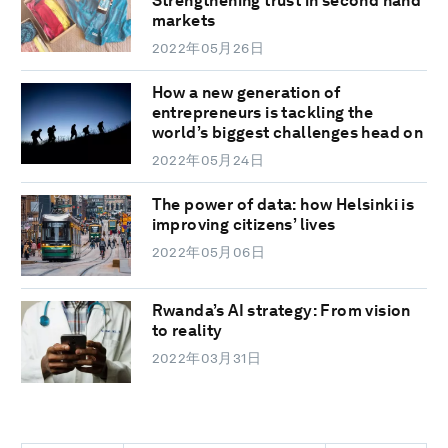
Strengthening trust in second hand
markets
2022年05月26日
How a new generation of
entrepreneurs is tackling the
world’s biggest challenges head on
2022年05月24日
The power of data: how Helsinki is
improving citizens’ lives
2022年05月06日
Rwanda’s AI strategy: From vision
to reality
2022年03月31日