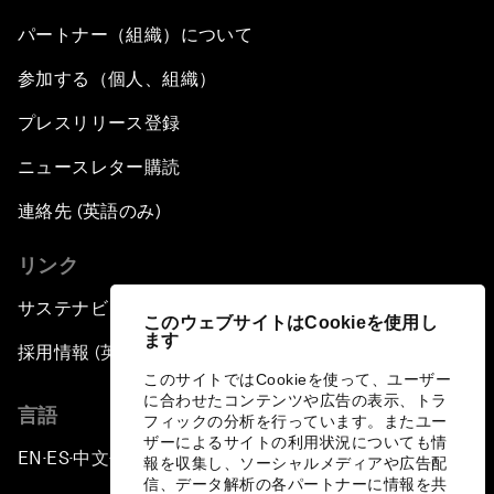
パートナー（組織）について
参加する（個人、組織）
プレスリリース登録
ニュースレター購読
連絡先 (英語のみ)
リンク
サステナビリティへの取り組み
このウェブサイトはCookieを使用し
ます
採用情報 (英語のみ)
このサイトではCookieを使って、ユーザー
に合わせたコンテンツや広告の表示、トラ
言語
フィックの分析を行っています。またユー
ザーによるサイトの利用状況についても情
EN
ES
中文
日本語
▪
▪
▪
報を収集し、ソーシャルメディアや広告配
信、データ解析の各パートナーに情報を共