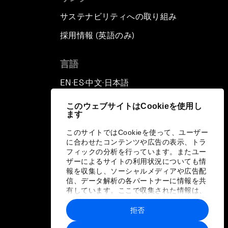
サステナビリティへの取り組み
採用情報 (英語のみ)
て
言語
EN
ES
中文
日本語
▪
▪
▪
このウェブサイトはCookieを使用し
ます
このサイトではCookieを使って、ユーザー
に合わせたコンテンツや広告の表示、トラ
フィックの分析を行っています。またユー
ザーによるサイトの利用状況についても情
報を収集し、ソーシャルメディアや広告配
信、データ解析の各パートナーに情報を共
有しています。ここで収集された情報は、
ユーザーが各パートナーに提供した他の情
報や各パートナーのサービスを使用した際
拒否
に収集された情報と組み合わされ、各パー