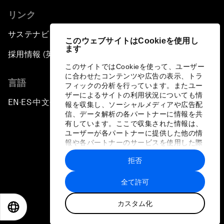
リンク
サステナビリティへの取り組み
このウェブサイトはCookieを使用し
ます
採用情報 (英語のみ)
このサイトではCookieを使って、ユーザー
に合わせたコンテンツや広告の表示、トラ
言語
フィックの分析を行っています。またユー
ザーによるサイトの利用状況についても情
EN
ES
中文
日本語
▪
▪
▪
報を収集し、ソーシャルメディアや広告配
信、データ解析の各パートナーに情報を共
有しています。ここで収集された情報は、
ユーザーが各パートナーに提供した他の情
報や各パートナーのサービスを使用した際
に収集された情報と組み合わされ、各パー
拒否
トナーによって使用されることがありま
プライバシーポリシーと利用規約
す。
全て許可
サイトマップ
カスタム化
©
2026
世界経済フォーラム
EN
ES
中文
日本語