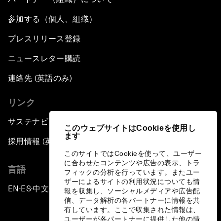
参加する（個人、組織）
プレスリリース登録
ニュースレター購読
連絡先 (英語のみ)
リンク
サステナビリティへの取り組み
このウェブサイトはCookieを使用し
ます
採用情報 (英語のみ)
このサイトではCookieを使って、ユーザー
に合わせたコンテンツや広告の表示、トラ
言語
フィックの分析を行っています。またユー
ザーによるサイトの利用状況についても情
EN
ES
中文
日本語
▪
▪
▪
報を収集し、ソーシャルメディアや広告配
信、データ解析の各パートナーに情報を共
有しています。ここで収集された情報は、
ユーザーが各パートナーに提供した他の情