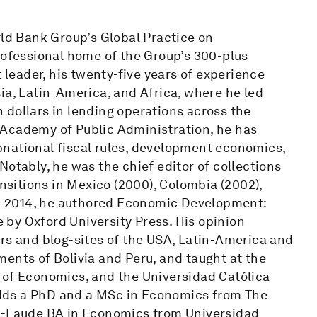
rld Bank Group’s Global Practice on
fessional home of the Group’s 300-plus
eader, his twenty-five years of experience
ia, Latin-America, and Africa, where he led
on dollars in lending operations across the
 Academy of Public Administration, he has
national fiscal rules, development economics,
Notably, he was the chief editor of collections
ansitions in Mexico (2000), Colombia (2002),
 In 2014, he authored Economic Development:
by Oxford University Press. His opinion
ers and blog-sites of the USA, Latin-America and
ents of Bolivia and Peru, and taught at the
 of Economics, and the Universidad Católica
holds a PhD and a MSc in Economics from The
-Laude BA in Economics from Universidad