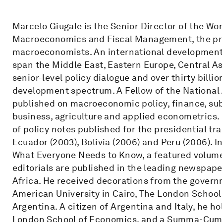
Marcelo Giugale is the Senior Director of the Wo
Macroeconomics and Fiscal Management, the pro
macroeconomists. An international development l
span the Middle East, Eastern Europe, Central As
senior-level policy dialogue and over thirty billi
development spectrum. A Fellow of the National
published on macroeconomic policy, finance, sub
business, agriculture and applied econometrics. 
of policy notes published for the presidential tr
Ecuador (2003), Bolivia (2006) and Peru (2006).
What Everyone Needs to Know, a featured volume 
editorials are published in the leading newspap
Africa. He received decorations from the governm
American University in Cairo, The London School
Argentina. A citizen of Argentina and Italy, he 
London School of Economics, and a Summa-Cum