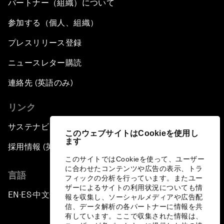
パートナー（組織）について
参加する（個人、組織）
プレスリリース登録
ニュースレター購読
連絡先 (英語のみ)
リンク
サステナビリティへの取り組み
このウェブサイトはCookieを使用し
ます
採用情報 (英語のみ)
このサイトではCookieを使って、ユーザー
に合わせたコンテンツや広告の表示、トラ
言語
フィックの分析を行っています。またユー
ザーによるサイトの利用状況についても情
EN
ES
中文
日本語
▪
▪
▪
報を収集し、ソーシャルメディアや広告配
信、データ解析の各パートナーに情報を共
有しています。ここで収集された情報は、