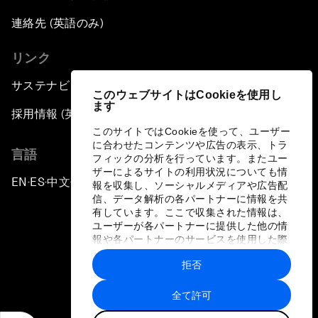
連絡先 (英語のみ)
リンク
サステナビリティへの取り組み
このウェブサイトはCookieを使用し
ます
採用情報 (英語のみ)
このサイトではCookieを使って、ユーザー
に合わせたコンテンツや広告の表示、トラ
言語
フィックの分析を行っています。またユー
ザーによるサイトの利用状況についても情
EN
ES
中文
日本語
▪
▪
▪
報を収集し、ソーシャルメディアや広告配
信、データ解析の各パートナーに情報を共
有しています。ここで収集された情報は、
ユーザーが各パートナーに提供した他の情
報や各パートナーのサービスを使用した際
に収集された情報と組み合わされ、各パー
拒否
トナーによって使用されることがありま
プライバシーポリシーと利用規約
す。
全て許可
サイトマップ