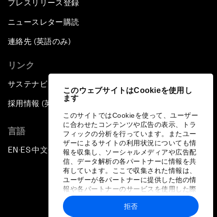
プレスリリース登録
ニュースレター購読
連絡先 (英語のみ)
リンク
サステナビリティへの取り組み
このウェブサイトはCookieを使用し
ます
採用情報 (英語のみ)
このサイトではCookieを使って、ユーザー
に合わせたコンテンツや広告の表示、トラ
言語
フィックの分析を行っています。またユー
ザーによるサイトの利用状況についても情
EN
ES
中文
日本語
▪
▪
▪
報を収集し、ソーシャルメディアや広告配
信、データ解析の各パートナーに情報を共
有しています。ここで収集された情報は、
ユーザーが各パートナーに提供した他の情
報や各パートナーのサービスを使用した際
に収集された情報と組み合わされ、各パー
拒否
トナーによって使用されることがありま
プライバシーポリシーと利用規約
す。