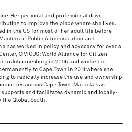
ace. Her personal and professional drive
buting to improve the place where she lives.
d in the US for most of her adult life before
 Masters in Public Administration and
She has worked in policy and advocacy for over a
Center, CIVICUS: World Alliance for Citizen
ed to Johannesburg in 2006 and worked in
ermanently to Cape Town in 2011 where she
ing to radically increase the use and ownership
ommunities across Cape Town. Marcela has
 supports and facilitates dynamic and locally-
s the Global South.