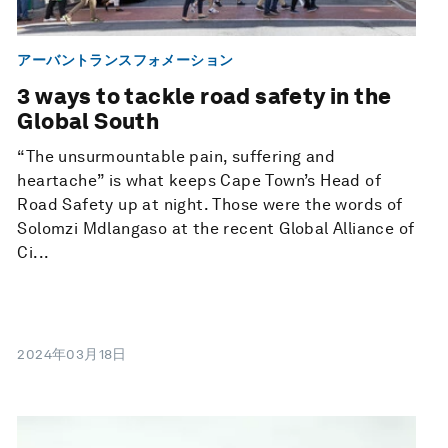
アーバントランスフォメーション
3 ways to tackle road safety in the
Global South
“The unsurmountable pain, suffering and
heartache” is what keeps Cape Town’s Head of
Road Safety up at night. Those were the words of
Solomzi Mdlangaso at the recent Global Alliance of
Ci...
2024年03月18日