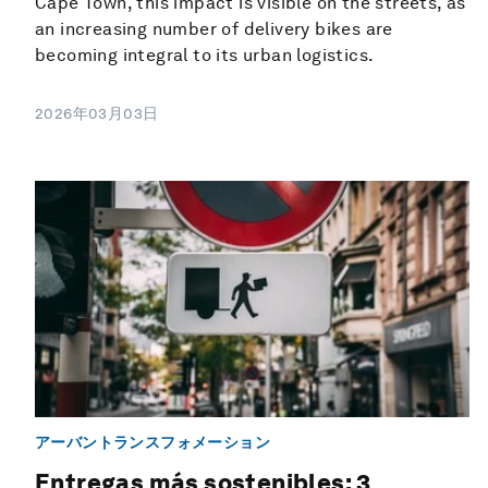
Cape Town, this impact is visible on the streets, as
an increasing number of delivery bikes are
becoming integral to its urban logistics.
2026年03月03日
アーバントランスフォメーション
Entregas más sostenibles: 3