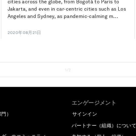
cities across the globe, from Bogotá to Paris to
Jakarta, and even in car-centric cities such as Los
Angeles and Sydney, as pandemic-calming m...
2020年08月21日
1/2
エンゲージメント
部門）
サインイン
パートナー（組織）につい