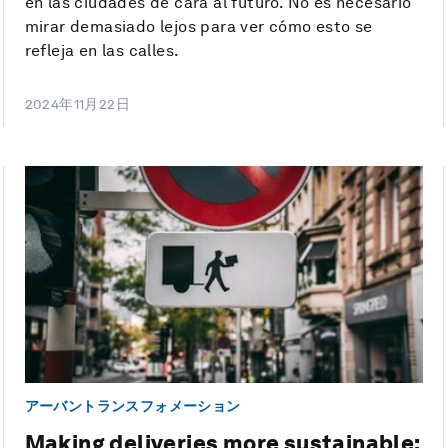
en las ciudades de cara al futuro. No es necesario
mirar demasiado lejos para ver cómo esto se
refleja en las calles.
2024年11月22日
アーバントランスフォメーション
Making deliveries more sustainable: