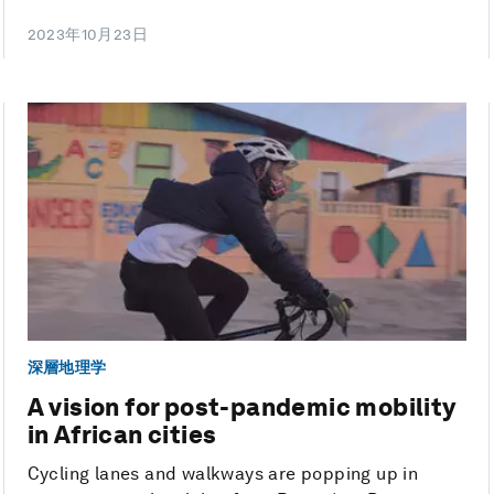
2023年10月23日
深層地理学
A vision for post-pandemic mobility
in African cities
Cycling lanes and walkways are popping up in