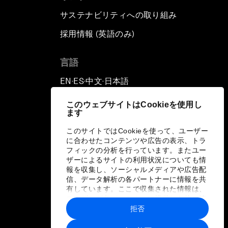
サステナビリティへの取り組み
採用情報 (英語のみ)
て
言語
EN
ES
中文
日本語
▪
▪
▪
このウェブサイトはCookieを使用し
ます
このサイトではCookieを使って、ユーザー
に合わせたコンテンツや広告の表示、トラ
フィックの分析を行っています。またユー
ザーによるサイトの利用状況についても情
報を収集し、ソーシャルメディアや広告配
信、データ解析の各パートナーに情報を共
有しています。ここで収集された情報は、
ユーザーが各パートナーに提供した他の情
報や各パートナーのサービスを使用した際
拒否
に収集された情報と組み合わされ、各パー
トナーによって使用されることがありま