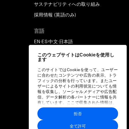
サステナビリティへの取り組み
採用情報 (英語のみ)
て
言語
EN
ES
中文
日本語
▪
▪
▪
このウェブサイトはCookieを使用し
ます
このサイトではCookieを使って、ユーザー
に合わせたコンテンツや広告の表示、トラ
フィックの分析を行っています。またユー
ザーによるサイトの利用状況についても情
報を収集し、ソーシャルメディアや広告配
信、データ解析の各パートナーに情報を共
有しています。ここで収集された情報は、
ユーザーが各パートナーに提供した他の情
報や各パートナーのサービスを使用した際
拒否
に収集された情報と組み合わされ、各パー
トナーによって使用されることがありま
全て許可