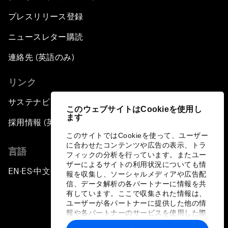
プレスリリース登録
ニュースレター購読
連絡先 (英語のみ)
リンク
サステナビリティへの取り組み
このウェブサイトはCookieを使用し
ます
採用情報 (英語のみ)
このサイトではCookieを使って、ユーザー
に合わせたコンテンツや広告の表示、トラ
言語
フィックの分析を行っています。またユー
ザーによるサイトの利用状況についても情
EN
ES
中文
日本語
▪
▪
▪
報を収集し、ソーシャルメディアや広告配
信、データ解析の各パートナーに情報を共
有しています。ここで収集された情報は、
ユーザーが各パートナーに提供した他の情
報や各パートナーのサービスを使用した際
に収集された情報と組み合わされ、各パー