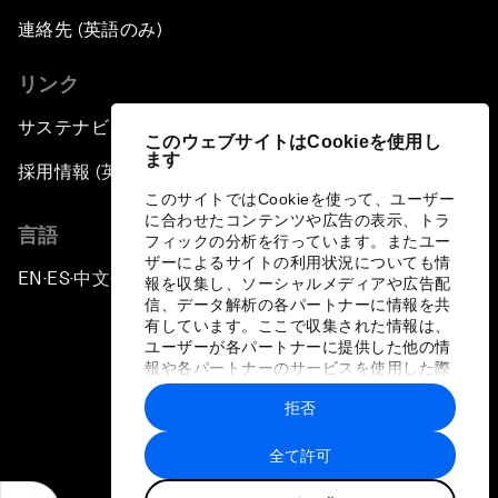
連絡先 (英語のみ)
リンク
サステナビリティへの取り組み
このウェブサイトはCookieを使用し
ます
採用情報 (英語のみ)
このサイトではCookieを使って、ユーザー
に合わせたコンテンツや広告の表示、トラ
言語
フィックの分析を行っています。またユー
ザーによるサイトの利用状況についても情
EN
ES
中文
日本語
▪
▪
▪
報を収集し、ソーシャルメディアや広告配
信、データ解析の各パートナーに情報を共
有しています。ここで収集された情報は、
ユーザーが各パートナーに提供した他の情
報や各パートナーのサービスを使用した際
に収集された情報と組み合わされ、各パー
拒否
トナーによって使用されることがありま
プライバシーポリシーと利用規約
す。
全て許可
サイトマップ