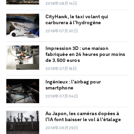
2018年08月14日
CityHawk, le taxi volant qui
carburera à l'hydrogène
2018年07月30日
Impression 3D : une maison
fabriquée en 24 heures pour moins
de 3.500 euros
2018年07月18日
Ingénieux : l'airbag pour
smartphone
2018年07月04日
Au Japon, les caméras dopées à
l'IA font baisser le vol à l'étalage
2018年06月29日