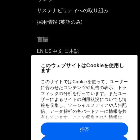
サステナビリティへの取り組み
採用情報 (英語のみ)
て
言語
EN
ES
中文
日本語
▪
▪
▪
このウェブサイトはCookieを使用し
ます
このサイトではCookieを使って、ユーザー
に合わせたコンテンツや広告の表示、トラ
フィックの分析を行っています。またユー
ザーによるサイトの利用状況についても情
報を収集し、ソーシャルメディアや広告配
信、データ解析の各パートナーに情報を共
有しています。ここで収集された情報は、
ユーザーが各パートナーに提供した他の情
報や各パートナーのサービスを使用した際
拒否
に収集された情報と組み合わされ、各パー