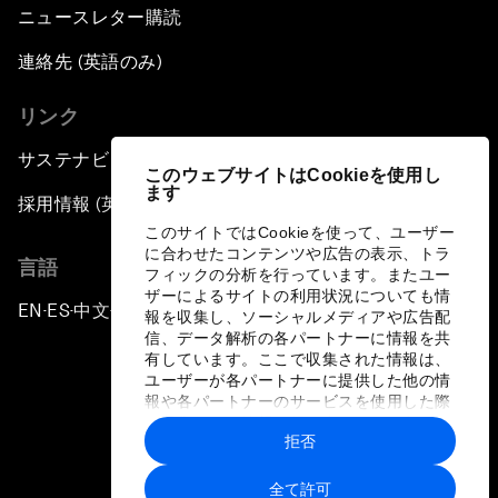
ニュースレター購読
連絡先 (英語のみ)
リンク
サステナビリティへの取り組み
このウェブサイトはCookieを使用し
ます
採用情報 (英語のみ)
このサイトではCookieを使って、ユーザー
に合わせたコンテンツや広告の表示、トラ
言語
フィックの分析を行っています。またユー
ザーによるサイトの利用状況についても情
EN
ES
中文
日本語
▪
▪
▪
報を収集し、ソーシャルメディアや広告配
信、データ解析の各パートナーに情報を共
有しています。ここで収集された情報は、
ユーザーが各パートナーに提供した他の情
報や各パートナーのサービスを使用した際
に収集された情報と組み合わされ、各パー
拒否
トナーによって使用されることがありま
プライバシーポリシーと利用規約
す。
全て許可