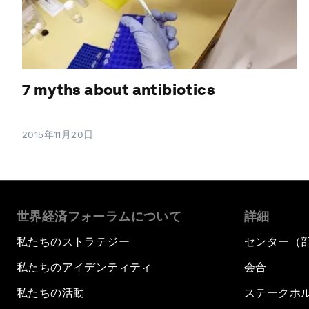
7 myths about antibiotics
2015年11月20日
世界経済フォーラムについて
詳細
私たちのストラテジー
センター（
私たちのアイデンティティ
会合
私たちの活動
ステークホ