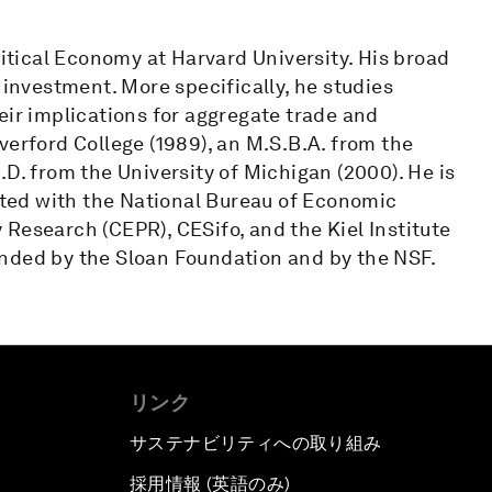
litical Economy at Harvard University. His broad
 investment. More specifically, he studies
eir implications for aggregate trade and
verford College (1989), an M.S.B.A. from the
D. from the University of Michigan (2000). He is
iated with the National Bureau of Economic
Research (CEPR), CESifo, and the Kiel Institute
unded by the Sloan Foundation and by the NSF.
リンク
サステナビリティへの取り組み
採用情報 (英語のみ)
て