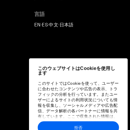
言語
EN
ES
中文
日本語
▪
▪
▪
このウェブサイトはCookieを使用し
ます
このサイトではCookieを使って、ユーザー
に合わせたコンテンツや広告の表示、トラ
フィックの分析を行っています。またユー
ザーによるサイトの利用状況についても情
報を収集し、ソーシャルメディアや広告配
信、データ解析の各パートナーに情報を共
有しています。ここで収集された情報は、
ユーザーが各パートナーに提供した他の情
報や各パートナーのサービスを使用した際
拒否