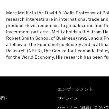
Marc Melitz is the David A. Wells Professor of Po
research interests are in international trade and
producer-level responses to globalisation and th
investment patterns. Melitz holds a B.A. from Ha
Robert Smith School of Business (1992), and a Ph.
a fellow of the Econometric Society and is affil
Research (NBER), the Centre for Economic Policy 
for the World Economy. His research has been f
エンゲージメント
部門）
サインイン
パートナー（組織）につい