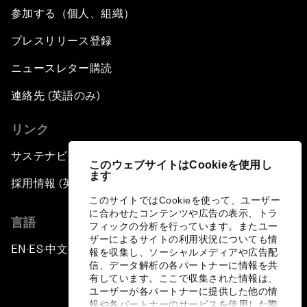
参加する（個人、組織）
プレスリリース登録
ニュースレター購読
連絡先 (英語のみ)
リンク
サステナビリティへの取り組み
このウェブサイトはCookieを使用し
ます
採用情報 (英語のみ)
このサイトではCookieを使って、ユーザー
に合わせたコンテンツや広告の表示、トラ
言語
フィックの分析を行っています。またユー
ザーによるサイトの利用状況についても情
EN
ES
中文
日本語
▪
▪
▪
報を収集し、ソーシャルメディアや広告配
信、データ解析の各パートナーに情報を共
有しています。ここで収集された情報は、
ユーザーが各パートナーに提供した他の情
報や各パートナーのサービスを使用した際