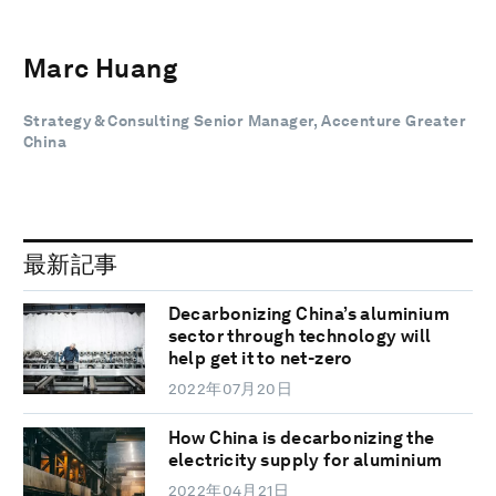
Marc Huang
Strategy & Consulting Senior Manager, Accenture Greater
China
最新記事
Decarbonizing China’s aluminium
sector through technology will
help get it to net-zero
2022年07月20日
How China is decarbonizing the
electricity supply for aluminium
2022年04月21日