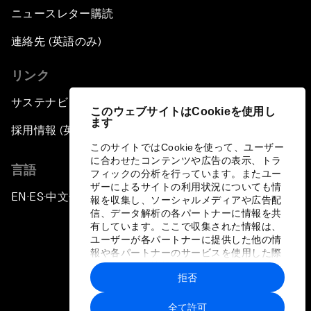
ニュースレター購読
連絡先 (英語のみ)
リンク
サステナビリティへの取り組み
このウェブサイトはCookieを使用し
ます
採用情報 (英語のみ)
このサイトではCookieを使って、ユーザー
に合わせたコンテンツや広告の表示、トラ
言語
フィックの分析を行っています。またユー
ザーによるサイトの利用状況についても情
EN
ES
中文
日本語
▪
▪
▪
報を収集し、ソーシャルメディアや広告配
信、データ解析の各パートナーに情報を共
有しています。ここで収集された情報は、
ユーザーが各パートナーに提供した他の情
報や各パートナーのサービスを使用した際
に収集された情報と組み合わされ、各パー
拒否
トナーによって使用されることがありま
プライバシーポリシーと利用規約
す。
全て許可