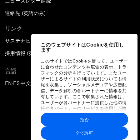
ニュースレター購読
連絡先 (英語のみ)
リンク
サステナビリティへの取り組み
このウェブサイトはCookieを使用し
ます
採用情報 (英語のみ)
このサイトではCookieを使って、ユーザー
に合わせたコンテンツや広告の表示、トラ
言語
フィックの分析を行っています。またユー
ザーによるサイトの利用状況についても情
EN
ES
中文
日本語
▪
▪
▪
報を収集し、ソーシャルメディアや広告配
信、データ解析の各パートナーに情報を共
有しています。ここで収集された情報は、
ユーザーが各パートナーに提供した他の情
報や各パートナーのサービスを使用した際
に収集された情報と組み合わされ、各パー
拒否
トナーによって使用されることがありま
プライバシーポリシーと利用規約
す。
全て許可
サイトマップ