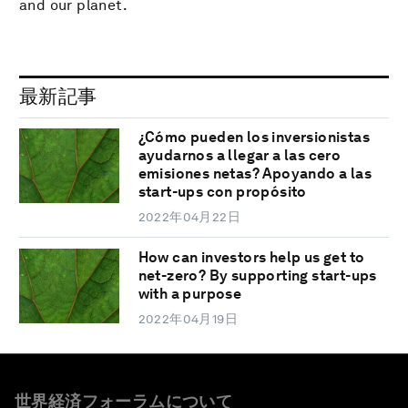
and our planet.
最新記事
¿Cómo pueden los inversionistas
ayudarnos a llegar a las cero
emisiones netas? Apoyando a las
start-ups con propósito
2022年04月22日
How can investors help us get to
net-zero? By supporting start-ups
with a purpose
2022年04月19日
世界経済フォーラムについて