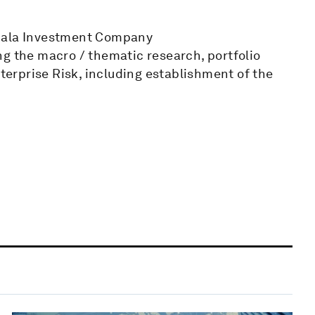
adala Investment Company
ng the macro / thematic research, portfolio
nterprise Risk, including establishment of the