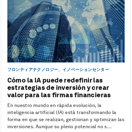
フロンティアテクノロジー、イノベーションセンター
Cómo la IA puede redefinir las
estrategias de inversión y crear
valor para las firmas financieras
En nuestro mundo en rápida evolución, la
inteligencia artificial (IA) está transformando la
forma en que se realizan, gestionan y optimizan las
inversiones. Aunque su pleno potencial no s...